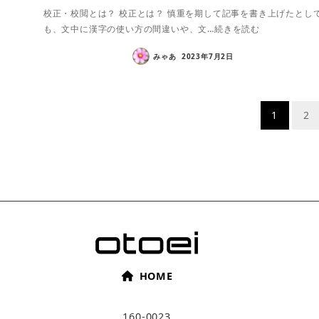
校正・校閲とは？ 校正とは？ 慎重を期して記事を書き上げたとし
も、文中に漢字の使い方の間違いや、文…続きを読む
みゃあ
2023年7月2日
投
1
2
稿
ナ
ビ
ゲ
ー
HOME
シ
160-0023