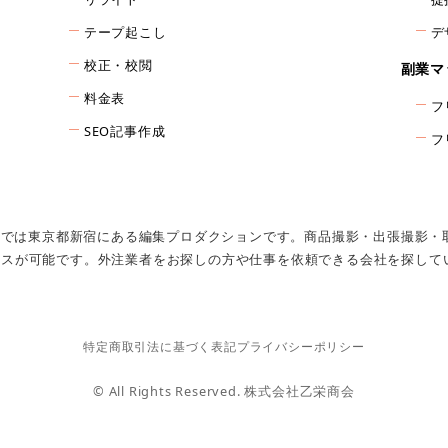
テープ起こし
デ
校正・校閲
副業マ
料金表
フ
SEO記事作成
フ
イ)では東京都新宿にある編集プロダクションです。商品撮影・出張撮影
ビスが可能です。外注業者をお探しの方や仕事を依頼できる会社を探して
特定商取引法に基づく表記
プライバシーポリシー
© All Rights Reserved. 株式会社乙栄商会