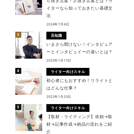
ら抜き言葉・さ抜き言葉とは？ラ
イターなら知っておきたい基礎文
法
2024年7月4日
豆知識
いまさら聞けない！インタビュア
ーとインタビュイーの違いとは？
2025年1月17日
ライター向けスキル
初心者にもおすすめ！リライトと
はどんな仕事？
2022年1月25日
ライター向けスキル
【取材・ライティング】依頼→取
材→記事作成→納品の流れをご紹
介