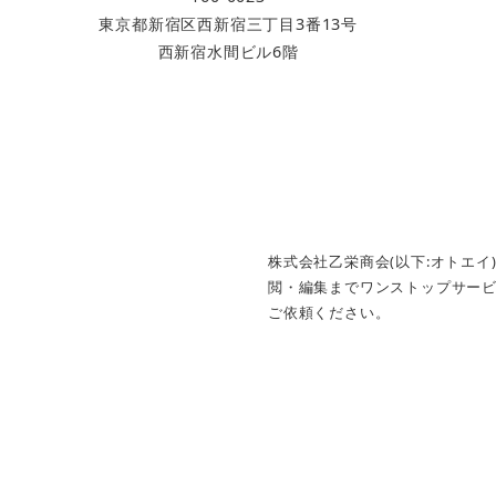
ョ
東京都新宿区西新宿三丁目3番­13号
西新宿水間ビル6階
ン
株式会社乙栄商会(以下:オトエ
閲・編集までワンストップサー
ご依頼ください。