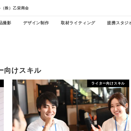
-（株）乙栄商会
品撮影
デザイン制作
取材ライティング
提携スタジ
ー向けスキル
ライター向けスキル