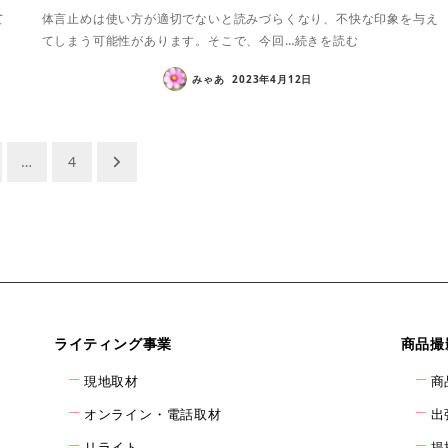
て
体言止めは使い方が適切でないと読みづらくなり、不快な印象を与え
てしまう可能性があります。そこで、今回…続きを読む
みゃあ
2023年4月12日
…
4
ライティング事業
商品撮
現地取材
商
オンライン・電話取材
出
リライト
提