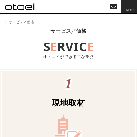
MENU
サービス／価格
サービス／価格
S
E
RVIC
E
オトエイができる主な業務
1
現地取材