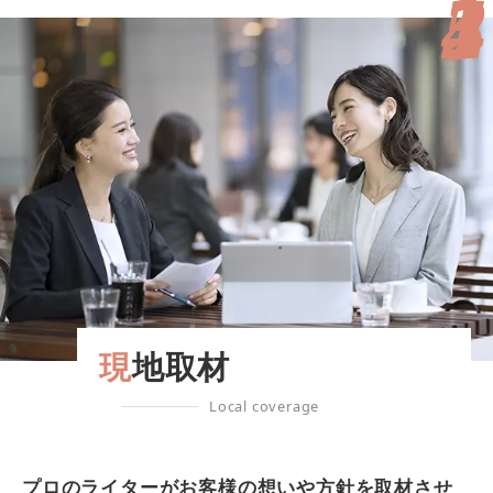
1
2
3
4
5
現地取材
Local coverage
プロのライターがお客様の想いや方針を取材させ