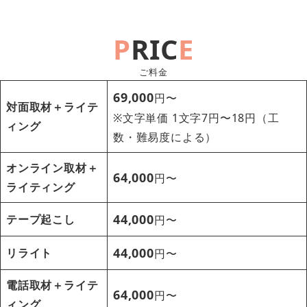
P
RIC
E
ご料金
69,000
円〜
対面取材＋ライテ
※文字単価 1文字7円〜18円（工
ィング
数・難易度による）
オンライン取材＋
64,000
円〜
ライティング
44,000
テープ起こし
円〜
44,000
リライト
円〜
電話取材＋ライテ
64,000
円〜
ィング