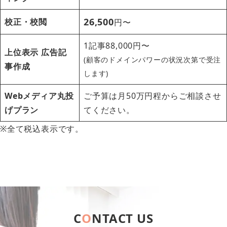
26,500
校正・校閲
円〜
1記事88,000円〜
上位表示
広告記
(顧客のドメインパワーの状況次第で受注
事作成
します)
Webメディア丸投
ご予算は月50万円程からご相談させ
げプラン
てください。
※全て税込表示です。
C
O
NTACT US