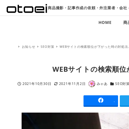
商品撮影・記事作成の依頼・外注業者・会社 
HOME
商
お知らせ
SEO対策
WEBサイトの検索順位が下がった時の対処法
WEBサイトの検索順
2021年10月30日
2021年11月2日
みゃあ
SEO対
投稿日
更新日
著
カテゴリー
者
-