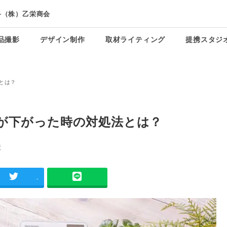
-（株）乙栄商会
品撮影
デザイン制作
取材ライティング
提携スタジ
とは？
位が下がった時の対処法とは？
策
-