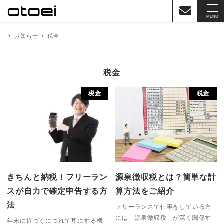
MENU
お知らせ
税金
税金
税金
税金
きちんと納税！フリーラン
源泉徴収税とは？簡単な計
スが自力で確定申告する方
算方法をご紹介
法
フリーランスで仕事をしている方
には「源泉徴収税」が深く関係す
年末に近づくにつれて耳にする機