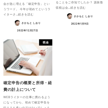
ることをご存知でしたか？ 源泉徴
会が急に増える「確定申告」とい
収税は会…続きを読む
うワード。 今年が初めてというラ
イターさ…続きを読む
さかもと しおり
さかもと しおり
2022年1月9日
2022年12月27日
税金
確定申告の概要と所得・経
費の計上について
WEBライターの仕事に携わるよう
になってから、初めて確定申告を
行う人も多いのではないでしょう