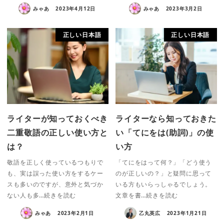
みゃあ
2023年4月12日
みゃあ
2023年3月2日
正しい日本語
正しい日本語
ライターが知っておくべき
ライターなら知っておきた
二重敬語の正しい使い方と
い「てにをは(助詞)」の使
は？
い方
敬語を正しく使っているつもりで
「てにをはって何？」「どう使う
も、実は誤った使い方をするケー
のが正しいの？」と疑問に思って
スも多いのですが、意外と気づか
いる方もいらっしゃるでしょう。
ない人も多…続きを読む
文章を書…続きを読む
みゃあ
2023年2月1日
乙丸英広
2023年1月21日