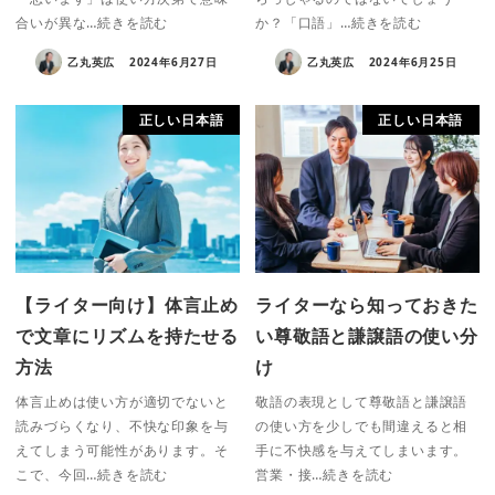
合いが異な…続きを読む
か？「口語」…続きを読む
乙丸英広
2024年6月27日
乙丸英広
2024年6月25日
正しい日本語
正しい日本語
【ライター向け】体言止め
ライターなら知っておきた
で文章にリズムを持たせる
い尊敬語と謙譲語の使い分
方法
け
体言止めは使い方が適切でないと
敬語の表現として尊敬語と謙譲語
読みづらくなり、不快な印象を与
の使い方を少しでも間違えると相
えてしまう可能性があります。そ
手に不快感を与えてしまいます。
こで、今回…続きを読む
営業・接…続きを読む