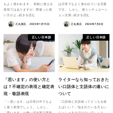
もよく使われます。 気軽に使える
は日常でもよく使われている言葉
表現ではありますが、間違った使
です。 しかし、使うシチュエーシ
い方がよ…続きを読む
ョン次第…続きを読む
乙丸英広
2025年1月15日
乙丸英広
2024年7月4日
正しい日本語
正しい日本語
「思います」の使い方と
ライターなら知っておきた
は？不確定の表現と確定表
い口語体と文語体の違いに
現・敬語表現
ついて
「～思います」は日常の中でもよ
「口語体と文語体ってどっちを使
く使う表現でしょう。 しかし、
えばいい？」悩まれている方もい
「思います」は使い方次第で意味
らっしゃるのではないでしょう